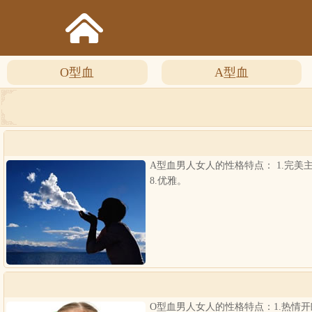
O型血
A型血
A型血男人女人的性格特点： 1.完美主
8.优雅。
O型血男人女人的性格特点：1.热情开