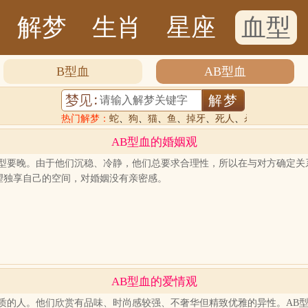
解梦
生肖
星座
血型
B型血
AB型血
热门解梦：
蛇
、
狗
、
猫
、
鱼
、
掉牙
、
死人
、
杀人
AB型血的婚姻观
血型要晚。由于他们沉稳、冷静，他们总要求合理性，所以在与对方确定关
望独享自己的空间，对婚姻没有亲密感。
AB型血的爱情观
气质的人。他们欣赏有品味、时尚感较强、不奢华但精致优雅的异性。AB