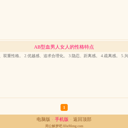
AB型血男人女人的性格特点
、双重性格。 2.优越感、追求合理化。 3.隐忍、距离感。 4.疏离感。 5
1
电脑版
手机版
返回顶部
·
·
周公解梦
吧 8JieMeng.com