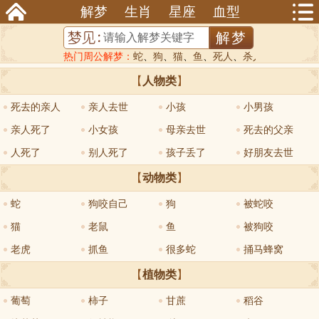
解梦
生肖
星座
血型
热门周公解梦：
蛇
、
狗
、
猫
、
鱼
、
死人
、
杀人
【
人物类
】
死去的亲人
亲人去世
小孩
小男孩
亲人死了
小女孩
母亲去世
死去的父亲
人死了
别人死了
孩子丢了
好朋友去世
【
动物类
】
蛇
狗咬自己
狗
被蛇咬
猫
老鼠
鱼
被狗咬
老虎
抓鱼
很多蛇
捅马蜂窝
【
植物类
】
葡萄
柿子
甘蔗
稻谷