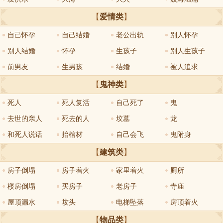
【
爱情类
】
自己怀孕
自己结婚
老公出轨
别人怀孕
别人结婚
怀孕
生孩子
别人生孩子
前男友
生男孩
结婚
被人追求
【
鬼神类
】
死人
死人复活
自己死了
鬼
去世的亲人
死去的人
坟墓
龙
和死人说话
抬棺材
自己会飞
鬼附身
【
建筑类
】
房子倒塌
房子着火
家里着火
厕所
楼房倒塌
买房子
老房子
寺庙
屋顶漏水
坟头
电梯坠落
房顶着火
【
物品类
】