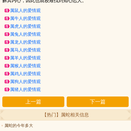
解其内心，因此也就较难找到知心恋人。
属鼠人的爱情观
属牛人的爱情观
属虎人的爱情观
属兔人的爱情观
属龙人的爱情观
属马人的爱情观
属羊人的爱情观
属猴人的爱情观
属鸡人的爱情观
属狗人的爱情观
属猪人的爱情观
上一篇
下一篇
【热门】属蛇相关信息
属蛇的今年多大