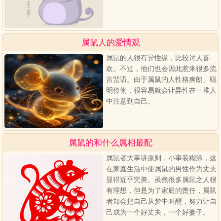
属鼠人的爱情观
属鼠的人很有异性缘，比较讨人喜
欢。不过，他们也会因此惹来很多流
言蜚语。由于属鼠的人性格爽朗、聪
明伶俐，很容易就会让异性在一堆人
中注意到自己。
属鼠的和什么属相最配
属鼠者大事讲原则，小事装糊涂，这
在家庭生活中使属鼠的男性作为丈夫
显得近乎完美。虽然很多属鼠之人很
有理想，但是为了家庭的责任，属鼠
者却会把自己从梦中叫醒，努力让自
己成为一个好丈夫，一个好妻子。