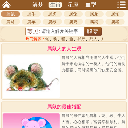
解梦
生肖
星座
血型
属鼠
属牛
属虎
属兔
属龙
属蛇
属马
属羊
属猴
属鸡
属狗
属猪
热门解梦：
蛇
、
狗
、
猫
、
鱼
、
掉牙
、
死人
、
杀人
属鼠人的人生观
属鼠的人有相当明确的人生观，他们
属于未雨绸缪的一类人。他们的自制
力很强，同时说明他们缺乏安全感。
属鼠的最佳婚配
属鼠的最佳婚配属相：龙、猴、牛人
大吉。心心相印，富贵幸福顺利。属