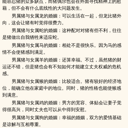
能容忍猪的众多缺点，而猪偶尔也会在外面寻找精神上的慰
藉，但不会有什么底线性的大问题发生。
男属猪与女属龙的婚姻：可以生活在一起，但龙比猪外
向，这会让猪有时觉得很费力。
男属猪与女属蛇的婚姻：这种配对对猪有些不利，往往
是猪做出自我牺牲来适应蛇。
男属猪与女属马的婚姻：相处不是很快乐。因为马的感
情不会使猪感到满足。
男属猪与女属羊的婚姻：还算幸福。不过，虽然猪的财
运还不错，但是猪也会有不知如何才能建立丈夫权威的危机
感。
男属猪与女属猴的婚姻：比较适合。猪有较好的经济地
位，能确立他在家庭中的地位。同时，猪的性格也能使猴感
到满意。
男属猪与女属鸡的婚姻：男方的宽容、体贴会让妻子觉
得很高兴，同时丈夫也可以从中得到安慰。
男属猪与女属狗的婚姻：幸福的婚姻，双方的爱情基础
是谅解与互相尊重。