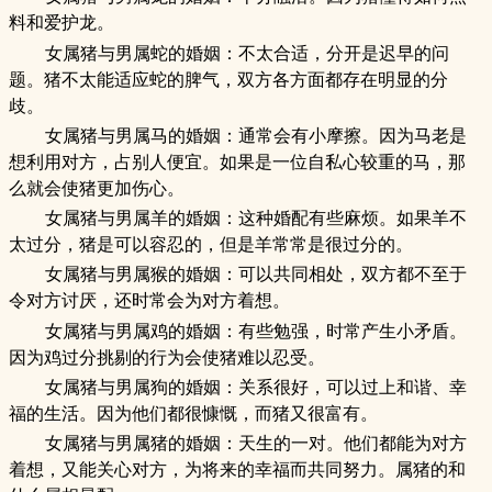
料和爱护龙。
女属猪与男属蛇的婚姻：不太合适，分开是迟早的问
题。猪不太能适应蛇的脾气，双方各方面都存在明显的分
歧。
女属猪与男属马的婚姻：通常会有小摩擦。因为马老是
想利用对方，占别人便宜。如果是一位自私心较重的马，那
么就会使猪更加伤心。
女属猪与男属羊的婚姻：这种婚配有些麻烦。如果羊不
太过分，猪是可以容忍的，但是羊常常是很过分的。
女属猪与男属猴的婚姻：可以共同相处，双方都不至于
令对方讨厌，还时常会为对方着想。
女属猪与男属鸡的婚姻：有些勉强，时常产生小矛盾。
因为鸡过分挑剔的行为会使猪难以忍受。
女属猪与男属狗的婚姻：关系很好，可以过上和谐、幸
福的生活。因为他们都很慷慨，而猪又很富有。
女属猪与男属猪的婚姻：天生的一对。他们都能为对方
着想，又能关心对方，为将来的幸福而共同努力。属猪的和