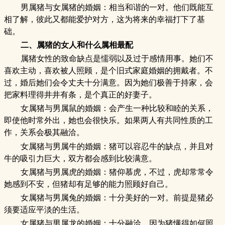
男属猪与女属猪的婚姻：相当和谐的一对。他们既能互
相了解，彼此又都能爱护对方，这为将来的幸福打下了基
础。
二、属猪的女人和什么属相最配
属猪女性的致命缺点是懦弱以及过于感情用事。她们不
喜欢主动，喜欢被人照顾，是个旧式家庭婚姻的拥戴者。不
过，婚后她们会令丈夫十分满意。因为她们极善于持家，会
把家料理得井井有条，是个真正的好妻子。
女属猪与男属鼠的婚姻：会产生一种比较和睦的关系，
即使他时常外出，她也会很快乐。如果两人有共同性质的工
作，关系会极其融洽。
女属猪与男属牛的婚姻：猪可以容忍牛的缺点，并且对
牛的吸引力巨大，双方都会感到比较满意。
女属猪与男属虎的婚姻：猪仰慕虎，不过，虎却常常令
她感到不安，但猪却有足够的能力照顾好自己。
女属猪与男属兔的婚姻：十分美好的一对。前提是猪必
须要适应平淡的生活。
女属猪与男属龙的婚姻：十分融洽。因为猪懂得如何照