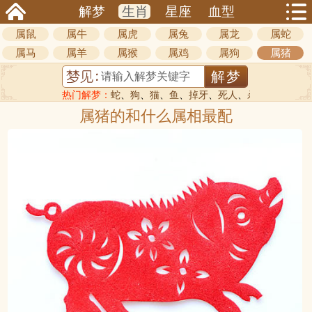
解梦
生肖
星座
血型
属鼠
属牛
属虎
属兔
属龙
属蛇
属马
属羊
属猴
属鸡
属狗
属猪
热门解梦：
蛇
、
狗
、
猫
、
鱼
、
掉牙
、
死人
、
杀人
属猪的和什么属相最配