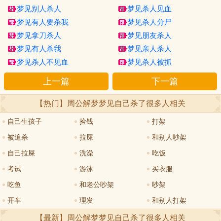
梦见别人杀人
梦见杀人见血
梦见有人要杀我
梦见杀人分尸
梦见拿刀杀人
梦见朋友杀人
梦见有人杀我
梦见亲人杀人
梦见杀人不见血
梦见杀人被抓
上一篇
下一篇
【热门】周公解梦
梦见自己杀了很多人
相关
自己生孩子
捡钱
打架
被追杀
拉屎
和别人吵架
自己拉屎
洗澡
吃饭
考试
游泳
买衣服
吃鱼
和老公吵架
吵架
开车
理发
和别人打架
【最新】周公解梦
梦见自己杀了很多人
相关