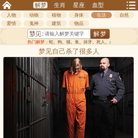
解梦
生肖
星座
血型
人物
动物
植物
身体
生活
自然
爱情
鬼神
建筑
物品
热门解梦：
蛇
、
狗
、
猫
、
鱼
、
掉牙
、
死人
、
杀人
梦见自己杀了很多人