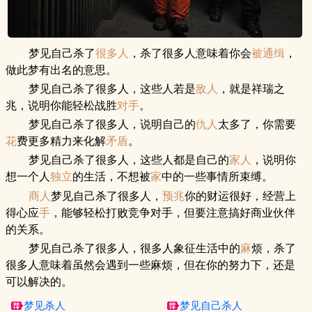
梦见自己杀了
很多人
，杀了很多人意味着你会
被通缉
，
做此梦有出名的意思。
梦见自己杀了很多人，这些人若是
敌人
，就是祥瑞之
兆，说明你能轻松战胜
对手
。
梦见自己杀了很多人，说明自己的
仇人
太多了，你需要
花
费更多精力来化解
矛盾
。
梦见自己杀了很多人，这些人都是自己的
家人
，说明你
想一个人
独立
的生活，不想被
家
中的一些事情所束缚。
商人
梦见自己杀了很多人，
预兆
你的财运很好，经营上
得心应
手
，能够轻松打败竞争对手，但要注意搞好商业伙伴
的关系。
梦见自己杀了很多人，很多人象征生活中的
麻
烦，杀了
很多人意味着虽然会遇到一些麻烦，但在你的努力下，还是
可以解决的。
梦见杀人
梦见自己杀人