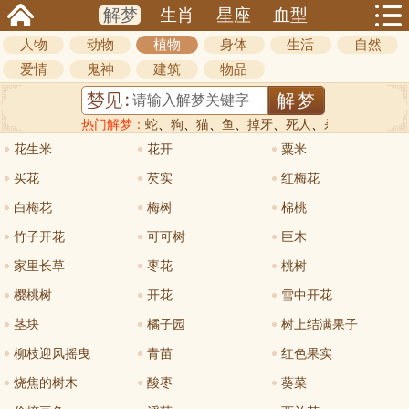
解梦
生肖
星座
血型
人物
动物
植物
身体
生活
自然
爱情
鬼神
建筑
物品
热门解梦：
蛇
、
狗
、
猫
、
鱼
、
掉牙
、
死人
、
杀人
花生米
花开
粟米
买花
芡实
红梅花
白梅花
梅树
棉桃
竹子开花
可可树
巨木
家里长草
枣花
桃树
樱桃树
开花
雪中开花
茎块
橘子园
树上结满果子
柳枝迎风摇曳
青苗
红色果实
烧焦的树木
酸枣
葵菜