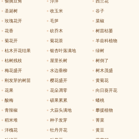
偷摘豆角
浮萍
西兰花
圣诞树
收玉米
谷子
玫瑰花开
毛笋
菜椒
花香
砍乔木
树苗枯萎
菊花开
菊花茶
羊齿科植物
枯木开花结果
银杏叶落满地
绿树
枯树残枝
屋里长树
树倒了
梅花盛开
水边垂柳
树木茂盛
刚发芽的树苗
樱花盛开
黄菊花
花果
花朵凋零
向日葵开花
酸梅
硕果累累
蟠桃
青辣椒
大蒜头满地
攀援植物
稻米堆
种子发芽
菁菜
洋槐花
牡丹开花
黄豆