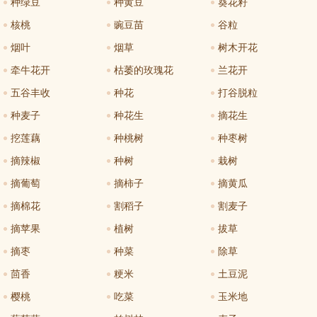
种绿豆
种黄豆
葵花籽
核桃
豌豆苗
谷粒
烟叶
烟草
树木开花
牵牛花开
枯萎的玫瑰花
兰花开
五谷丰收
种花
打谷脱粒
种麦子
种花生
摘花生
挖莲藕
种桃树
种枣树
摘辣椒
种树
栽树
摘葡萄
摘柿子
摘黄瓜
摘棉花
割稻子
割麦子
摘苹果
植树
拔草
摘枣
种菜
除草
茴香
粳米
土豆泥
樱桃
吃菜
玉米地