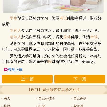
学生
梦见自己努力学习，预示
考试
能顺利通过，取得好
成绩。
年轻人
梦见自己努力学习，说明职业上将会一片坦途。
老年人
梦见自己努力学习，说明
身体
健康、生活
幸福
。
梦见学习，说明你积累知识的兴趣高涨。你能有效利用
时间，向文学世界做进一步的探索，同时进一步完善自己。
梦见进入学习场所，预示你的社会地位将提高，不再处
于低微的底层，随之而来的
钱
财所得将也让你十分满意。
梦见上课
上一篇
下一篇
【热门】周公解梦
梦见学习
相关
杀人
自己生孩子
自己杀人
捡钱
打架
被追杀