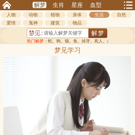
解梦
生肖
星座
血型
人物
动物
植物
身体
生活
自然
爱情
鬼神
建筑
物品
热门解梦：
蛇
、
狗
、
猫
、
鱼
、
掉牙
、
死人
、
杀人
梦见学习