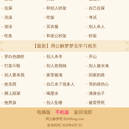
拉屎
和别人吵架
自己拉屎
洗澡
吃饭
考试
游泳
买衣服
别人杀人
吃鱼
和老公吵架
吵架
【最新】周公解梦
梦见学习
相关
穿白色婚纱
别人杀羊
开山
打架斗殴
别人抢我钱
别人被水淹
别人要杀我
家里被淹
回家的路
抢东西
自己杀了很多人
哭的很伤心
脚上踩屎
喝墨水
满身虫子
抱男孩
别人坠楼
被雷劈死
电脑版
手机版
返回顶部
·
·
周公解梦
吧 8JieMeng.com
发布时间 2026年8月7日