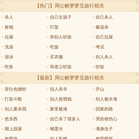
【热门】周公解梦
梦见旅行
相关
杀人
自己生孩子
自己杀人
捡钱
打架
被追杀
拉屎
和别人吵架
自己拉屎
洗澡
吃饭
考试
游泳
买衣服
别人杀人
吃鱼
和老公吵架
吵架
【最新】周公解梦
梦见旅行
相关
穿白色婚纱
别人杀羊
开山
打架斗殴
别人抢我钱
别人被水淹
别人要杀我
家里被淹
回家的路
抢东西
自己杀了很多人
哭的很伤心
脚上踩屎
喝墨水
满身虫子
抱男孩
别人坠楼
被雷劈死