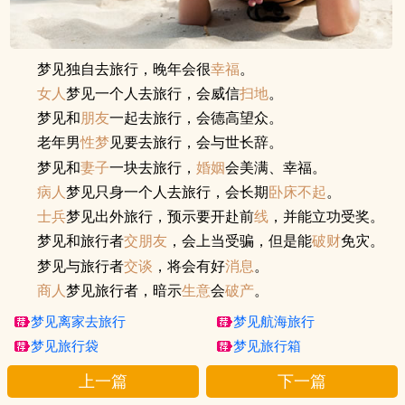
梦见独自去旅行，晚年会很
幸福
。
女人
梦见一个人去旅行，会威信
扫地
。
梦见和
朋友
一起去旅行，会德高望众。
老年男
性梦
见要去旅行，会与世长辞。
梦见和
妻子
一块去旅行，
婚姻
会美满、幸福。
病人
梦见只身一个人去旅行，会长期
卧床不起
。
士兵
梦见出外旅行，预示要开赴前
线
，并能立功受奖。
梦见和旅行者
交朋友
，会上当受骗，但是能
破财
免灾。
梦见与旅行者
交谈
，将会有好
消息
。
商人
梦见旅行者，暗示
生意
会
破产
。
梦见离家去旅行
梦见航海旅行
梦见旅行袋
梦见旅行箱
上一篇
下一篇