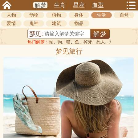
解梦
生肖
星座
血型
人物
动物
植物
身体
生活
自然
爱情
鬼神
建筑
物品
热门解梦：
蛇
、
狗
、
猫
、
鱼
、
掉牙
、
死人
、
杀人
梦见旅行