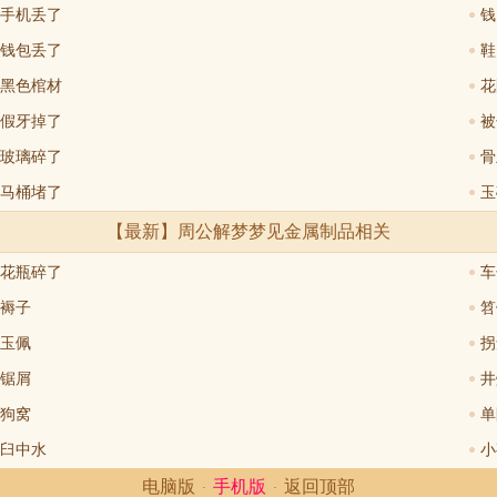
手机丢了
钱
钱包丢了
鞋
黑色棺材
花
假牙掉了
被
玻璃碎了
骨
马桶堵了
玉
【最新】周公解梦
梦见金属制品
相关
花瓶碎了
车
褥子
笤
玉佩
拐
锯屑
井
狗窝
单
臼中水
小
电脑版
手机版
返回顶部
·
·