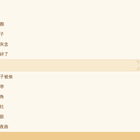
圈
子
灰盒
碎了
子被偷
帚
角
灶
眼
夜曲