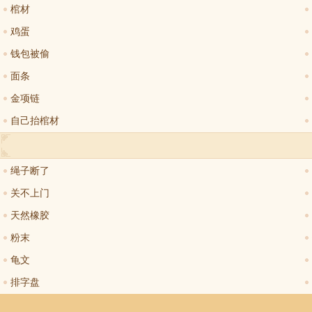
棺材
鸡蛋
钱包被偷
面条
金项链
自己抬棺材
绳子断了
关不上门
天然橡胶
粉末
龟文
排字盘