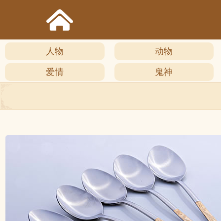
人物
动物
爱情
鬼神