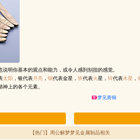
也说明你基本的观点和能力，或令人感到别扭的感觉。
表
太阳
，银代表
月亮
，
铜
代表金星，
铁
代表
火
星，
锌
代表
木星
，
精神上的各个元素。
梦见黄铜
【热门】周公解梦
梦见金属制品
相关