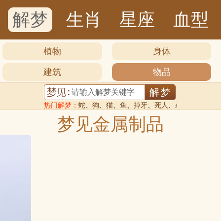
解梦
生肖
星座
血型
植物
身体
建筑
物品
热门解梦：
蛇
、
狗
、
猫
、
鱼
、
掉牙
、
死人
、
杀人
梦见金属制品