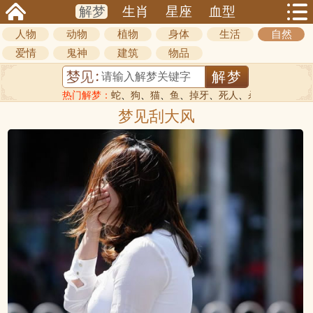
解梦
生肖
星座
血型
人物
动物
植物
身体
生活
自然
爱情
鬼神
建筑
物品
热门解梦：
蛇
、
狗
、
猫
、
鱼
、
掉牙
、
死人
、
杀人
梦见刮大风