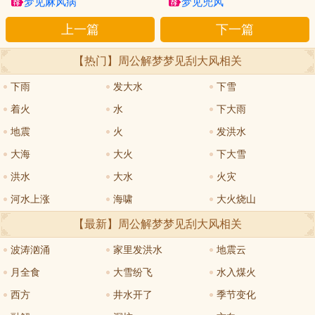
梦见麻风病
梦见兜风
上一篇
下一篇
【热门】周公解梦
梦见刮大风
相关
下雨
发大水
下雪
着火
水
下大雨
地震
火
发洪水
大海
大火
下大雪
洪水
大水
火灾
河水上涨
海啸
大火烧山
【最新】周公解梦
梦见刮大风
相关
波涛汹涌
家里发洪水
地震云
月全食
大雪纷飞
水入煤火
西方
井水开了
季节变化