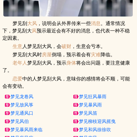
梦见刮
大风
，说明会从外界传来一些
消息
。通常情况
下，梦见刮大
风
预示最近会有不好的消息，也代表一种不稳
定因素。
生意
人梦见刮大风，会
破财
，生意会亏本。
梦见刮大风时
房屋
倒塌，预示着会有
灾难
降临。
老年人
梦见刮大风，预示
身体
将会出问题，要注意健康
了。
恋爱
中的人梦见刮大风，意味你的感情将会不顺，可能
会有变动。
梦见龙卷风
梦见狂风暴雨
梦见放风筝
梦见暴风雨
梦见通风口
梦见风笛
梦见风伯
梦见柳枝迎风摇曳
梦见暴风雨来临
梦见和风徐徐吹