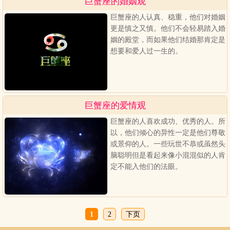
巨蟹座的婚姻观
巨蟹座的人认真、稳重，他们对婚姻
更是慎之又慎。他们不会轻易踏入婚
姻的殿堂，而如果他们结婚那肯定是
想要和爱人过一生的。
巨蟹座的爱情观
巨蟹座的人喜欢成功、优秀的人。所
以，他们倾心的异性一定是他们尊敬
或景仰的人。一些玩世不恭或虽然头
脑聪明但是看起来像小混混似的人肯
定不能入他们的法眼。
1
2
下页