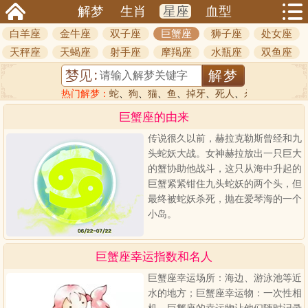
解梦
生肖
星座
血型
白羊座
金牛座
双子座
巨蟹座
狮子座
处女座
天秤座
天蝎座
射手座
摩羯座
水瓶座
双鱼座
热门解梦：
蛇
、
狗
、
猫
、
鱼
、
掉牙
、
死人
、
杀人
巨蟹座的由来
传说很久以前，赫拉克勒斯曾经和九
头蛇妖大战。女神赫拉放出一只巨大
的蟹协助他战斗，这只从海中升起的
巨蟹紧紧钳住九头蛇妖的两个头，但
最终被蛇妖杀死，抛在爱琴海的一个
小岛。
巨蟹座幸运指数和名人
巨蟹座幸运场所：海边、游泳池等近
水的地方；巨蟹座幸运物：一次性相